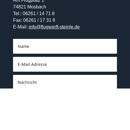
Am Flugplatz 1
74821 Mosbach
Tel.: 06261 / 14 71 8
Fax: 06261 / 17 31 8
E-Mail:
info@flugwerft-steinle.de
Senden