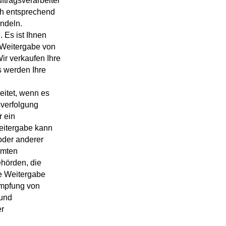
ftragsverarbeiter
ch entsprechend
ndeln.
. Es ist Ihnen
e Weitergabe von
ir verkaufen Ihre
s werden Ihre
eitet, wenn es
sverfolgung
r ein
eitergabe kann
oder anderer
mmten
ehörden, die
e Weitergabe
ämpfung von
 und
er