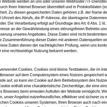
re Website werden an uns oder unseren Webhoster / IT-Dienstlei
rch Ihren Internet Browser übermittelt und in Protokolldaten (s
chert. Zu diesen gespeicherten Daten gehören z.B. der Name d
 Uhrzeit des Abrufs, die IP-Adresse, die übertragene Datenme
er. Die Verarbeitung erfolgt auf Grundlage des Art. 6 Abs. 1 li
eresse an der Gewährleistung eines störungsfreien Betriebs un
sserung unseres Angebotes. Diese Daten sind nicht bestimmte
e Zusammenführung dieser Daten mit anderen Datenquellen wir
ese Daten dienen der nachträglichen Prüfung, wenn uns konkr
r eine rechtswidrige Nutzung bekannt werden.
erwendet Cookies. Cookies sind kleine Textdateien, die im Int
tbrowser auf dem Computersystem eines Nutzers gespeichert w
ite auf, so kann ein Cookie auf dem Betriebssystem des Nutze
ookie enthält eine charakteristische Zeichenfolge, die eine ein
des Browsers beim erneuten Aufrufen der Website ermöglicht. Wi
, unser Angebot nutzerfreundlicher, effektiver und sicherer zu
ichen Cookies unseren Systemen, Ihren Browser auch nach ei