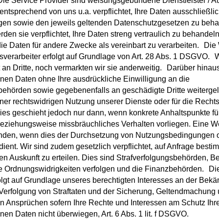
Die Service Provider sind weisungsgebundene Dienstleister / Au
tsprechend von uns u.a. verpflichtet, Ihre Daten ausschließli
en sowie den jeweils geltenden Datenschutzgesetzen zu beha
en sie verpflichtet, Ihre Daten streng vertraulich zu behandeln
die Daten für andere Zwecke als vereinbart zu verarbeiten. Di
sverarbeiter erfolgt auf Grundlage von Art. 28 Abs. 1 DSGVO. W
 an Dritte, noch vermarkten wir sie anderweitig. Darüber hinau
en Daten ohne Ihre ausdrückliche Einwilligung an die
behörden sowie gegebenenfalls an geschädigte Dritte weitergel
iner rechtswidrigen Nutzung unserer Dienste oder für die Recht
 Dies geschieht jedoch nur dann, wenn konkrete Anhaltspunkte fü
beziehungsweise missbräuchliches Verhalten vorliegen. Eine W
finden, wenn dies der Durchsetzung von Nutzungsbedingungen 
ient. Wir sind zudem gesetzlich verpflichtet, auf Anfrage besti
llen Auskunft zu erteilen. Dies sind Strafverfolgungsbehörden, B
 Ordnungswidrigkeiten verfolgen und die Finanzbehörden. Di
olgt auf Grundlage unseres berechtigten Interesses an der Bek
Verfolgung von Straftaten und der Sicherung, Geltendmachung
 Ansprüchen sofern Ihre Rechte und Interessen am Schutz Ihr
n Daten nicht überwiegen, Art. 6 Abs. 1 lit. f DSGVO.