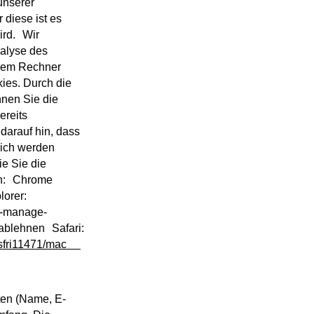
unserer
 diese ist es
ird. Wir
alyse des
hrem Rechner
ies. Durch die
nnen Sie die
ereits
darauf hin, dass
lich werden
e Sie die
nen: Chrome
lorer:
te-manage-
-ablehnen Safari:
sfri11471/mac
ten (Name, E-