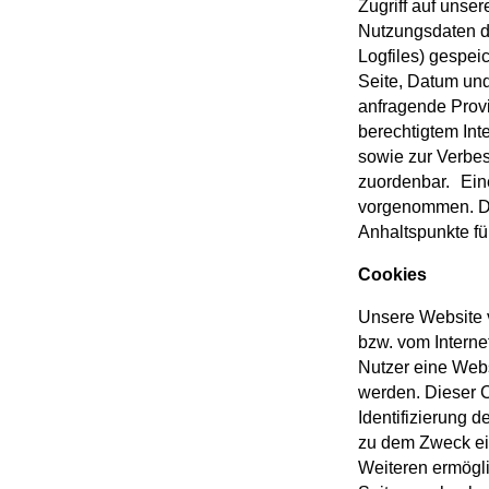
Zugriff auf unse
Nutzungsdaten du
Logfiles) gespei
Seite, Datum und
anfragende Provid
berechtigtem Int
sowie zur Verbe
zuordenbar. Ein
vorgenommen. Di
Anhaltspunkte fü
Cookies
Unsere Website v
bzw. vom Interne
Nutzer eine Webs
werden. Dieser C
Identifizierung 
zu dem Zweck ein
Weiteren ermögl