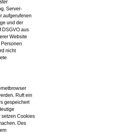
ster
og. Server-
er aufgerufenen
nge und der
t. f DSGVO aus
serer Website
n Personen
d nicht
ete
ernetbrowser
erden. Ruft ein
rs gespeichert
deutige
r setzen Cookies
 machen. Des
nem