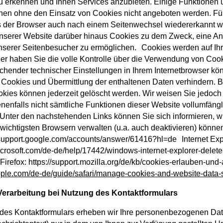
u erkennen und Ihnen Services anzubieten. Einige Funktionen 
nnen ohne den Einsatz von Cookies nicht angeboten werden. Für
ss der Browser auch nach einem Seitenwechsel wiedererkannt w
nserer Website darüber hinaus Cookies zu dem Zweck, eine An
unserer Seitenbesucher zu ermöglichen. Cookies werden auf I
er haben Sie die volle Kontrolle über die Verwendung von Cook
hender technischer Einstellungen in Ihrem Internetbrowser kö
Cookies und Übermittlung der enthaltenen Daten verhindern. B
kies können jederzeit gelöscht werden. Wir weisen Sie jedoch 
enfalls nicht sämtliche Funktionen dieser Website vollumfäng
nter den nachstehenden Links können Sie sich informieren, wi
wichtigsten Browsern verwalten (u.a. auch deaktivieren) kön
/support.google.com/accounts/answer/61416?hl=de Internet Exp
microsoft.com/de-de/help/17442/windows-internet-explorer-dele
Firefox: https://support.mozilla.org/de/kb/cookies-erlauben-und
apple.com/de-de/guide/safari/manage-cookies-and-website-data-
erarbeitung bei Nutzung des Kontaktformulars
 des Kontaktformulars erheben wir Ihre personenbezogenen Da