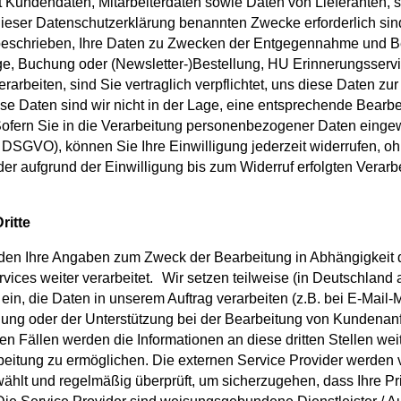
 Kundendaten, Mitarbeiterdaten sowie Daten von Lieferanten, s
eser Datenschutzerklärung benannten Zwecke erforderlich sind
beschrieben, Ihre Daten zu Zwecken der Entgegennahme und Be
ge, Buchung oder (Newsletter-)Bestellung, HU Erinnerungsservi
arbeiten, sind Sie vertraglich verpflichtet, uns diese Daten zu
ese Daten sind wir nicht in der Lage, eine entsprechende Bearb
ern Sie in die Verarbeitung personenbezogener Daten eingewil
. a DSGVO), können Sie Ihre Einwilligung jederzeit widerrufen, o
er aufgrund der Einwilligung bis zum Widerruf erfolgten Verarb
Dritte
rden Ihre Angaben zum Zweck der Bearbeitung in Abhängigkeit 
ices weiter verarbeitet. Wir setzen teilweise (in Deutschland
ein, die Daten in unserem Auftrag verarbeiten (z.B. bei E-Mail-
ung oder der Unterstützung bei der Bearbeitung von Kundenanf
en Fällen werden die Informationen an diese dritten Stellen we
beitung zu ermöglichen. Die externen Service Provider werden
wählt und regelmäßig überprüft, um sicherzugehen, dass Ihre Pr