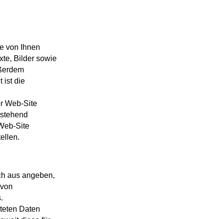
e von Ihnen
xte, Bilder sowie
ußerdem
 ist die
er Web-Site
rstehend
 Web-Site
ellen.
ch aus angeben,
 von
.
iteten Daten