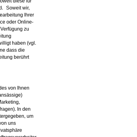
oweit diese für
. Soweit wir,
arbeitung Ihrer
ce oder Online-
r Verfügung zu
eitung
ligt haben (vgl.
hne dass die
eitung berührt
des von Ihnen
 ansässige)
Marketing,
ragen). In den
itergegeben, um
 von uns
ivatsphäre