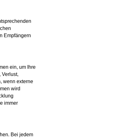
 entsprechenden
ichen
on Empfängern
men ein, um Ihre
 Verlust,
h, wenn externe
hmen wird
cklung
se immer
hen. Bei jedem