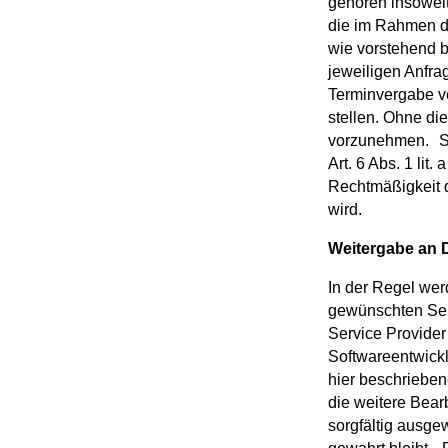
gehören insoweit
die im Rahmen di
wie vorstehend 
jeweiligen Anfra
Terminvergabe ver
stellen. Ohne di
vorzunehmen. Sof
Art. 6 Abs. 1 lit
Rechtmäßigkeit d
wird.
Weitergabe an 
In der Regel we
gewünschten Serv
Service Provider 
Softwareentwickl
hier beschrieben
die weitere Bear
sorgfältig ausge