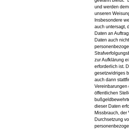
gewahrt bleibt. 
und werden demen
unseren Weisung
Insbesondere werd
auch untersagt, 
Daten an Auftrag
Daten auch nicht
personenbezogen
Strafverfolgungs
zur Aufklärung e
erforderlich ist.
gesetzwidriges 
auch dann statt
Vereinbarungen d
öffentlichen Ste
bußgeldbewehrte
dieser Daten erf
Missbrauch, der 
Durchsetzung von
personenbezogene