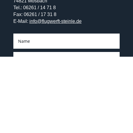
74821 Mosbach
Tel.: 06261 / 14 71 8
Fax: 06261 / 17 31 8
E-Mail:
info@flugwerft-steinle.de
Senden